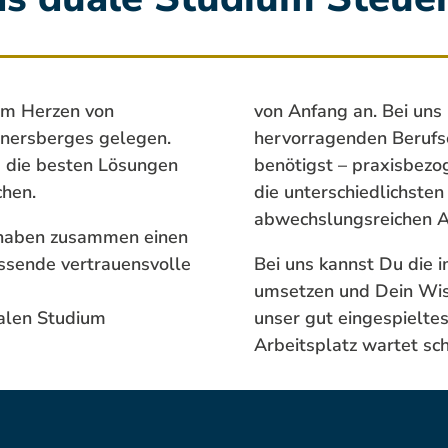
 im Herzen von
von Anfang an. Bei uns 
nersberges gelegen.
hervorragenden Berufse
ts die besten Lösungen
benötigst – praxisbezo
chen.
die unterschiedlichste
abwechslungsreichen A
h haben zusammen einen
assende vertrauensvolle
Bei uns kannst Du die 
umsetzen und Dein Wis
alen Studium
unser gut eingespielte
Arbeitsplatz wartet sch