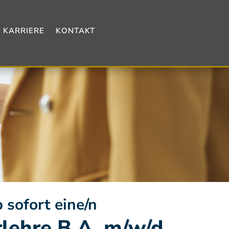
KARRIERE
KONTAKT
 sofort eine/n
rlehre B.A. m/w/d