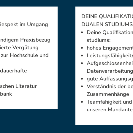
DEINE QUALIFIKATI
 Respekt im Umgang
DUALEN STUDIUMS
Deine Qualifikatio
tändigem Praxisbezug
studiums:
tierte Vergütung
hohes Engagement 
s zur Hochschule und
Leistungsfähigkeit
Aufgeschlossenhe
 dauerhafte
Datenverarbeitun
gute Auffassungs
schen Literatur
Verständnis der be
nbank
Zusammenhänge
Teamfähigkeit und
unseren Mandante