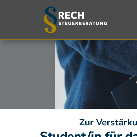
Zur Verstärku
Student/in für d